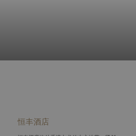
幻
点
灯
击
片
以
放
下
映
链
控
接
制
将
按
更
恒丰酒店
钮
新
上