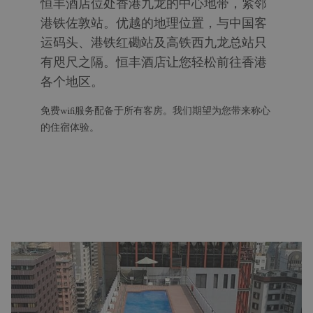
恒丰酒店位处香港九龙的中心地带，紧邻
面
港铁佐敦站。优越的地理位置，与中国客
的
内
运码头、港铁红磡站及高铁西九龙总站只
容
有咫尺之隔。恒丰酒店让您轻松前往香港
各个地区。
免费wifi服务配备于所有客房。我们期望为您带来称心
的住宿体验。